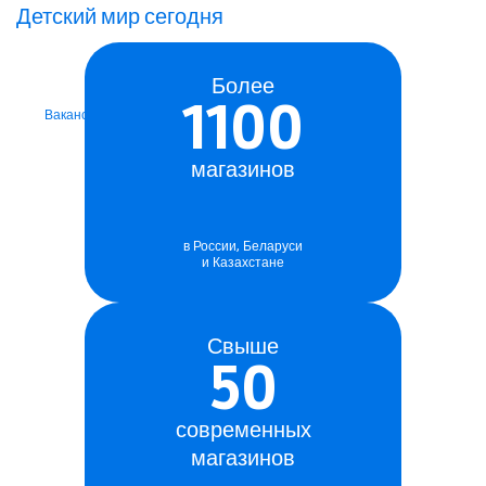
играючи
Детский мир сегодня
Мы ищем сотрудников
в наши магазины
Более
1100
Вакансии
магазинов
в России, Беларуси
и Казахстане
Свыше
50
современных
магазинов